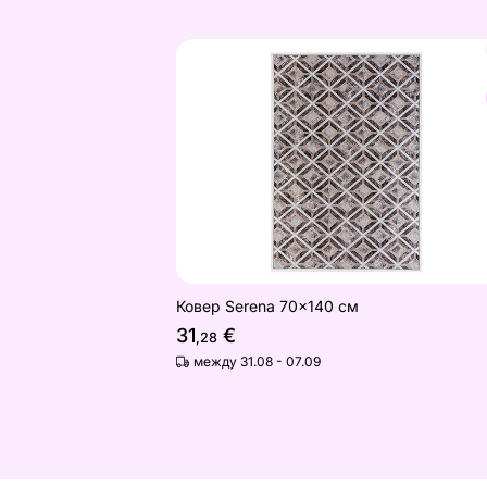
Ковер Serena 70x140 см
Найдите похожие
Ковер Serena 70x140 см
31
€
,28
между 31.08 - 07.09