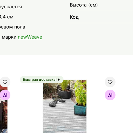
Высота (см)
пускается
0,4 см
Код
ревом пола
и марки
newWeave
Быстрая доставка!
ue 70x100 см
NARMA пластиковый ковер Hullo grey 70x100 с
Найдите похожие