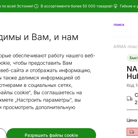
 по всей Эстонии!
·
В ассортименте более 50 000 товаров!
·
Гибкие и 
Найти
AI-поиск
димы и Вам, и нам
тиковые и ковры на террасу
Пластиковые ковры
NARMA пласт
/
/
орые обеспечивают работу нашего веб-
Быст
okie, чтобы предоставить Вам
NA
веб-сайта и отображать информацию,
Hu
 также делимся информацией об
ртнерами в социальных сетях,
Код 
айлы cookie“, Вы соглашаетесь на
С
жмете „Настроить параметры“, вы
2
 и просмотреть дополнительную
Цена
Разрешить файлы cookie