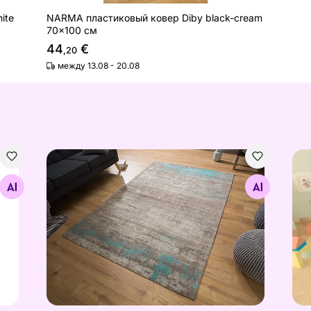
ite
NARMA пластиковый ковер Diby black-cream
70x100 см
44
€
,20
между 13.08 - 20.08
Ковер Modern Art 160x240 cm
Дет
Найдите похожие