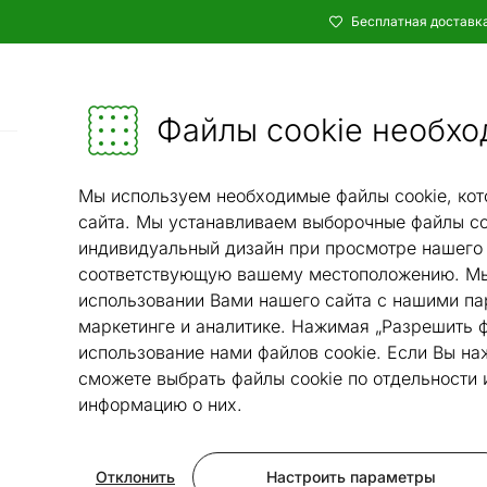
Бесплатная доставка
Каталог
Мебель и убранство - ON24
Файлы cookie необхо
Ковры и текстиль
Ковры
Ковры плас
/
/
Мы используем необходимые файлы cookie, кот
сайта. Мы устанавливаем выборочные файлы co
индивидуальный дизайн при просмотре нашего 
соответствующую вашему местоположению. Мы
использовании Вами нашего сайта с нашими па
маркетинге и аналитике. Нажимая „Разрешить ф
использование нами файлов cookie. Если Вы на
сможете выбрать файлы cookie по отдельности
информацию о них.
Отклонить
Настроить параметры