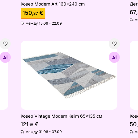
Ковер Modern Art 160x240 cm
Дет
67
150
€
,
,37
м
между 15.09 - 22.09
Ковер Vintage Modern Kelim 65x135 см
Ков
Найдите похожие
Ковер Vintage Modern Kelim 65x135 см
Ков
121
€
50
,18
между 31.08 - 07.09
м