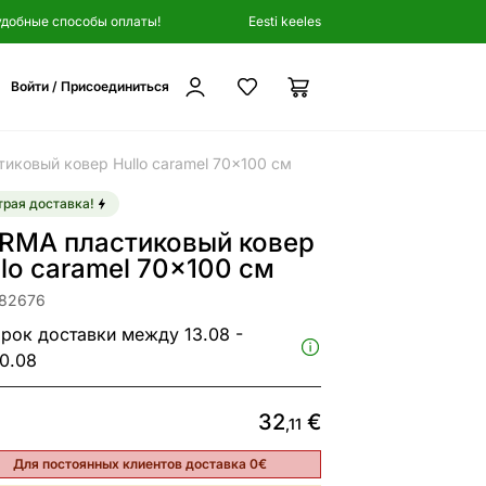
удобные способы оплаты!
Eesti keeles
Войти / Присоединиться
иковый ковер Hullo caramel 70x100 см
рая доставка!
RMA пластиковый ковер
llo caramel 70x100 см
182676
рок доставки между 13.08 -
0.08
32
€
,11
Для постоянных клиентов доставка 0€