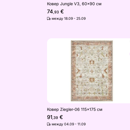
Ковер Jungle V3, 60x90 см
74
€
,93
между 18.09 - 25.09
Ковер Ziegler-06 115x175 см
Найдите похожие
Ковер Ziegler-06 115x175 см
91
€
,39
между 04.09 - 11.09