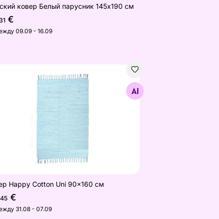
ский ковер Белый парусник 145x190 см
€
31
ежду 09.09 - 16.09
ер Happy Cotton Uni 90x160 см
Найдите похожие
ер Happy Cotton Uni 90x160 см
€
,45
ежду 31.08 - 07.09