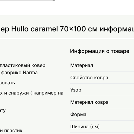
р Hullo caramel 70x100 см информац
Информация о товаре
 пластиковый ковер
Материал
й фабрике Narma
Свойство ковра
зовать
Узор
 и снаружи ( например на
Материал ковра
ету
Форма
Ширина (см)
й пластик