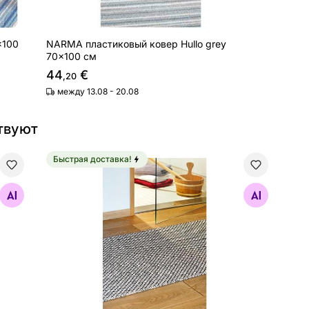
x100
NARMA пластиковый ковер Hullo grey
70x100 см
44
€
,20
между 13.08 - 20.08
твуют
Быстрая доставка!
ack-white 70x100 см
NARMA пластиковый ковер Diby black-cream 70
Найдите похожие