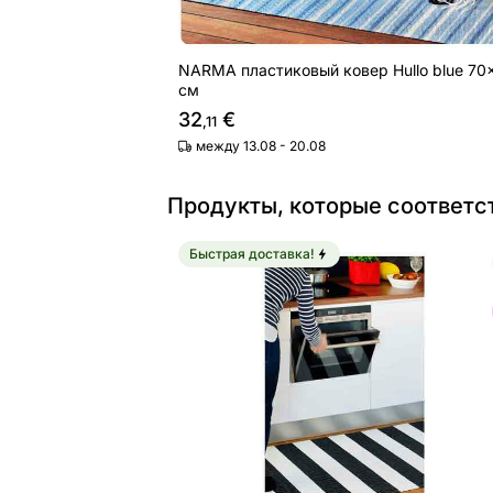
NARMA пластиковый ковер Hullo blue 70
см
32
€
,11
между 13.08 - 20.08
Продукты, которые соответс
Быстрая доставка!
Narma пластиковый ковер Birkas bl
Найдите похожие