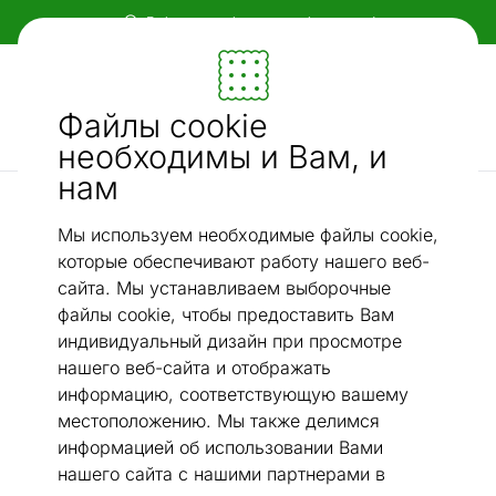
Гибкие и удобные способы оплаты!
Мебель и убранство - ON24
Файлы cookie
Ищи...
AI-поиск
необходимы и Вам, и
нам
Шерстяные ковры narma
Narma шерстяной ковер ручной работы Nummela linen
Мы используем необходимые файлы cookie,
/
140x200 см
которые обеспечивают работу нашего веб-
сайта. Мы устанавливаем выборочные
файлы cookie, чтобы предоставить Вам
индивидуальный дизайн при просмотре
нашего веб-сайта и отображать
информацию, соответствующую вашему
местоположению. Мы также делимся
информацией об использовании Вами
нашего сайта с нашими партнерами в