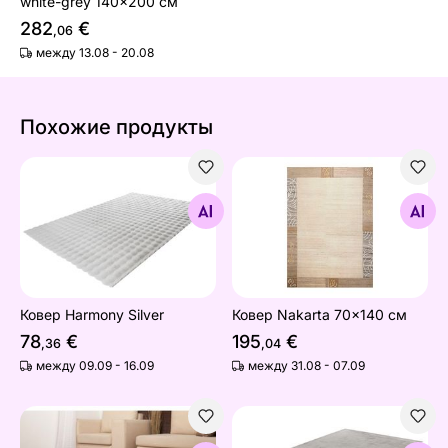
white-grey 140x200 см
282
€
,06
между 13.08 - 20.08
Похожие продукты
Ковер Harmony Silver
Ковер Nakarta 70x140 см
Найдите похожие
Найдите похожие
Ковер Harmony Silver
Ковер Nakarta 70x140 см
78
€
195
€
,36
,04
между 09.09 - 16.09
между 31.08 - 07.09
Ковер Velvet 120x170 см
Ковер LOFT Silver 80x150 