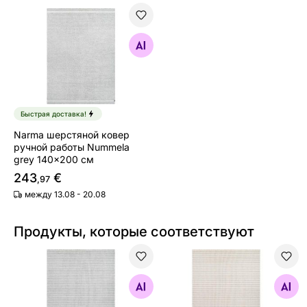
Narma шерстяной ковер ручной работы Nummela gre
Найдите похожие
Быстрая доставка!
Narma шерстяной ковер
ручной работы Nummela
grey 140x200 см
243
€
,97
между 13.08 - 20.08
Продукты, которые соответствуют
Narma шерстяной ковер ручной работы Jonava grey 
Narma шерстяной ковер ру
Найдите похожие
Найдите похожие