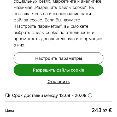
социальных сетях, маркетинге и аналитике.
Нажимая „Разрешить файлы cookie“, Вы
соглашаетесь на использование нами
файлов cookie. Если Вы нажмете
„Настроить параметры“, вы сможете
выбрать файлы cookie по отдельности и
Перейти к слайду 1
Перейти к слайду 2
Перейти к слайду 3
Перейти к слайду 4
Перейти к слайду 5
Перейти к слайду 6
просмотреть дополнительную информацию
Посмотреть похожие
о них.
Настроить параметры
Быстрая доставка!
Narma шерстяной ковер ручной
Разрешить файлы cookie
работы Nummela linen
140x200 см
Отклонить
Код 182213
Срок доставки между 13.08 - 20.08
243
€
Цена
,97