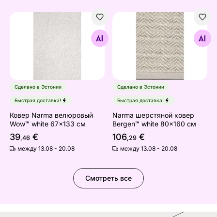
Ковер Narma велюровый Wow™ white 67x133 см
Narma шерстяной ковeр Be
Найдите похожие
Найдите похожие
Сделано в Эстонии
Сделано в Эстонии
Быстрая доставка!
Быстрая доставка!
Ковер Narma велюровый
Narma шерстяной ковeр
Wow™ white 67x133 см
Bergen™ white 80x160 см
39
€
106
€
,46
,29
между 13.08 - 20.08
между 13.08 - 20.08
Смотреть все