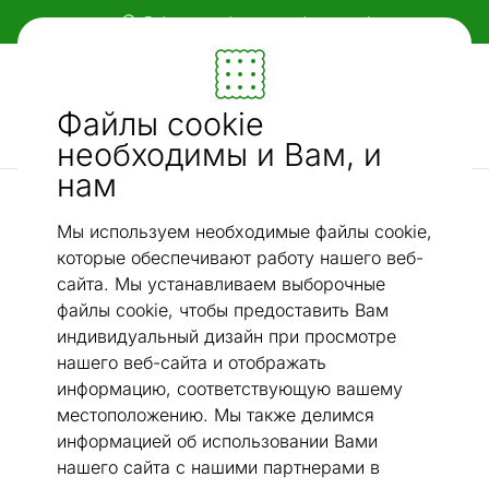
Гибкие и удобные способы оплаты!
Мебель и убранство - ON24
Файлы cookie
Ищи...
AI-поиск
необходимы и Вам, и
нам
Ковры narma из растительных волокон
Narma сизалевый ковер Livos™ 80x250 см
/
Мы используем необходимые файлы cookie,
которые обеспечивают работу нашего веб-
сайта. Мы устанавливаем выборочные
файлы cookie, чтобы предоставить Вам
индивидуальный дизайн при просмотре
нашего веб-сайта и отображать
информацию, соответствующую вашему
местоположению. Мы также делимся
информацией об использовании Вами
нашего сайта с нашими партнерами в