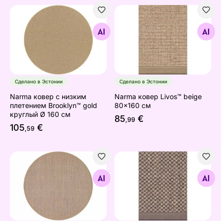
Narma ковер с низким плетением Brooklyn™ gold круг
Narma ковер Livos™ beige 
Найдите похожие
Найдите похожие
Сделано в Эстонии
Сделано в Эстонии
Narma ковер с низким
Narma ковер Livos™ beige
плетением Brooklyn™ gold
80x160 см
круглый Ø 160 см
85
€
,99
105
€
,59
Narma ковер из сизаля Dragon™ круглый
Narma ковер Dragon™ linen
Найдите похожие
Найдите похожие