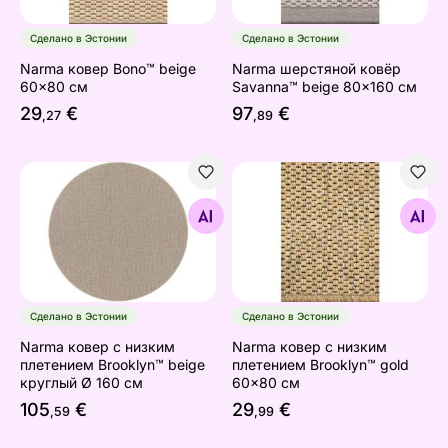
Сделано в Эстонии
Сделано в Эстонии
Narma ковер Bono™ beige
Narma шерстяной ковёр
60x80 см
Savanna™ beige 80x160 см
29
€
97
€
,27
,89
Narma ковер с низким плетением Brooklyn™ beige кру
Narma ковер с низким плет
Найдите похожие
Найдите похожие
Сделано в Эстонии
Сделано в Эстонии
Narma ковер с низким
Narma ковер с низким
плетением Brooklyn™ beige
плетением Brooklyn™ gold
круглый Ø 160 см
60x80 см
105
€
29
€
,59
,99