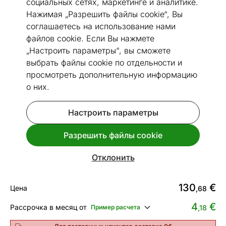
социальных сетях, маркетинге и аналитике.
Нажимая „Разрешить файлы cookie“, Вы
соглашаетесь на использование нами
файлов cookie. Если Вы нажмете
1 / 30
„Настроить параметры“, вы сможете
выбрать файлы cookie по отдельности и
Посмотреть похожие
просмотреть дополнительную информацию
о них.
Сделано в Эстонии
Настроить параметры
Narma сизалевый ковер Livos™
80x250 см
Разрешить файлы cookie
Код 169430
Отклонить
Сделайте выбор, чтобы увидеть время доставки
130
€
Цена
,68
4
€
Рассрочка в месяц от
Пример расчета
,18