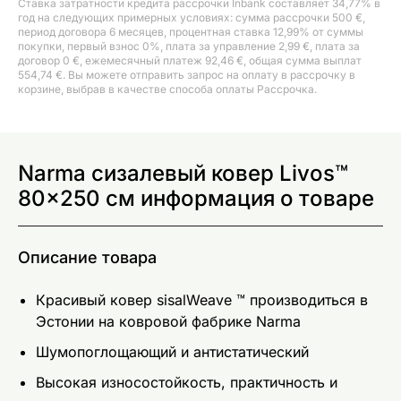
Ставка затратности кредита рассрочки Inbank составляет 34,77% в
год на следующих примерных условиях: сумма рассрочки 500 €,
период договора 6 месяцев, процентная ставка 12,99% от суммы
покупки, первый взнос 0%, плата за управление 2,99 €, плата за
договор 0 €, ежемесячный платеж 92,46 €, общая сумма выплат
554,74 €. Вы можете отправить запрос на оплату в рассрочку в
корзине, выбрав в качестве способа оплаты Рассрочка.
Narma сизалевый ковер Livos™
80x250 см информация о товаре
Описание товара
Красивый ковер sisalWeave ™ производиться в
Эстонии на ковровой фабрике Narma
Шумопоглощающий и антистатический
Высокая износостойкость, практичность и