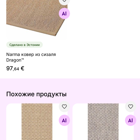
Narma ковер из сизаля Dragon™
Найдите похожие
Сделано в Эстонии
Narma ковер из сизаля
Dragon™
97
€
,64
Похожие продукты
Narma ковер Bono™ beige 60x80 см
Narma шерстяной ковёр Sa
Найдите похожие
Найдите похожие