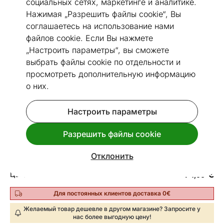
социальных сетях, маркетинге и аналитике.
Нажимая „Разрешить файлы cookie“, Вы
соглашаетесь на использование нами
файлов cookie. Если Вы нажмете
1 / 30
„Настроить параметры“, вы сможете
выбрать файлы cookie по отдельности и
Посмотреть похожие
просмотреть дополнительную информацию
о них.
Сделано в Эстонии
Быстрая доставка!
Настроить параметры
Narma ковер Credo™ 100x160 см
Код 167171
Разрешить файлы cookie
Сделайте выбор, чтобы увидеть время доставки
Отклонить
71
€
Цена
,06
Для постоянных клиентов доставка 0€
Желаемый товар дешевле в другом магазине? Запросите у
нас более выгодную цену!