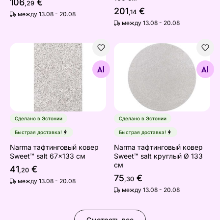
106
€
,29
201
€
,14
между 13.08 - 20.08
между 13.08 - 20.08
Narma тафтинговый ковер Sweet™ salt 67x133 см
Narma тафтинговый ковер S
Найдите похожие
Найдите похожие
Сделано в Эстонии
Сделано в Эстонии
Быстрая доставка!
Быстрая доставка!
Narma тафтинговый ковер
Narma тафтинговый ковер
Sweet™ salt 67x133 см
Sweet™ salt круглый Ø 133
см
41
€
,20
75
€
,30
между 13.08 - 20.08
между 13.08 - 20.08
Смотреть все