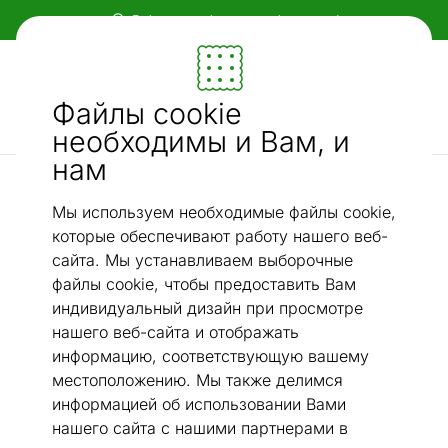
Гибкие и удобные способы оплаты!
Мебель и убранство - ON24
Файлы cookie
Ищи...
AI-поиск
необходимы и Вам, и
нам
Narma ковры из искусственного волокна
Narma ковер Credo™ 100x160 см
/
Мы используем необходимые файлы cookie,
которые обеспечивают работу нашего веб-
сайта. Мы устанавливаем выборочные
файлы cookie, чтобы предоставить Вам
индивидуальный дизайн при просмотре
нашего веб-сайта и отображать
информацию, соответствующую вашему
местоположению. Мы также делимся
информацией об использовании Вами
нашего сайта с нашими партнерами в