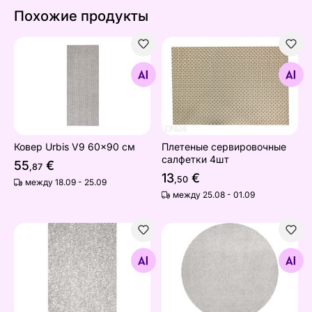
Похожие продукты
Ковер Urbis V9 60x90 см
Плетеные сервировочные 
Найдите похожие
Найдите похожие
Ковер Urbis V9 60x90 см
Плетеные сервировочные
салфетки 4шт
55
€
,87
13
€
,50
между 18.09 - 25.09
между 25.08 - 01.09
Narma велюровый ковер Wow™ salt
Велюровый ковер Narma Wo
Найдите похожие
Найдите похожие