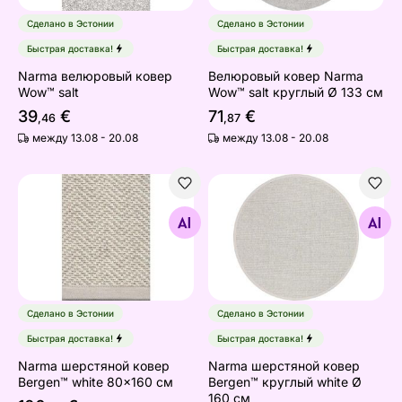
Сделано в Эстонии
Сделано в Эстонии
Быстрая доставка!
Быстрая доставка!
Narma велюровый ковер
Велюровый ковер Narma
Wow™ salt
Wow™ salt круглый Ø 133 см
39
€
71
€
,46
,87
между 13.08 - 20.08
между 13.08 - 20.08
Narma шерстяной ковeр Bergen™ white 80x160 см
Narma шерстяной ковeр Ber
Найдите похожие
Найдите похожие
Сделано в Эстонии
Сделано в Эстонии
Быстрая доставка!
Быстрая доставка!
Narma шерстяной ковeр
Narma шерстяной ковeр
Bergen™ white 80x160 см
Bergen™ круглый white Ø
160 см