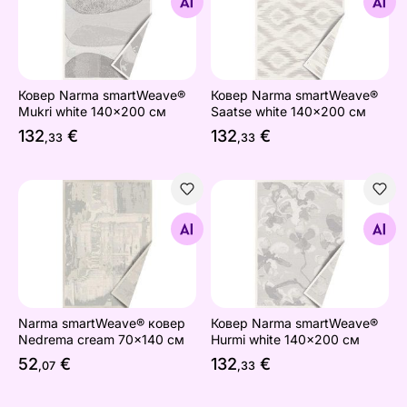
Найдите похожие
Найдите похожие
Ковер Narma smartWeave®
Ковер Narma smartWeave®
Mukri white 140x200 см
Saatse white 140x200 см
132
€
132
€
,33
,33
Narma smartWeave® ковер Nedrema cream 70x140 см
Ковер Narma smartWeave® 
Найдите похожие
Найдите похожие
Narma smartWeave® ковер
Ковер Narma smartWeave®
Nedrema cream 70x140 см
Hurmi white 140x200 см
52
€
132
€
,07
,33