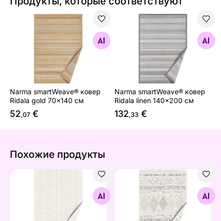
Продукты, которые соответствуют
Narma smartWeave® ковер Ridala gold 70x140 см
Narma smartWeave® ковер R
Найдите похожие
Найдите похожие
Narma smartWeave® ковер
Narma smartWeave® ковер
Ridala gold 70x140 см
Ridala linen 140x200 см
52
€
132
€
,07
,33
Похожие продукты
Ковер Narma smartWeave® Loona white 140x200 см
Ковер Narma smartWeave® 
Найдите похожие
Найдите похожие