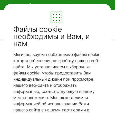
Гибкие и удобные способы оплаты!
Мебель и убранство - ON24
Файлы cookie
Ищи...
AI-поиск
необходимы и Вам, и
нам
Хлопковые ковры narma
Narma smartWeave® ковер Puise white 70x140 см
/
Мы используем необходимые файлы cookie,
которые обеспечивают работу нашего веб-
сайта. Мы устанавливаем выборочные
файлы cookie, чтобы предоставить Вам
индивидуальный дизайн при просмотре
нашего веб-сайта и отображать
информацию, соответствующую вашему
местоположению. Мы также делимся
информацией об использовании Вами
нашего сайта с нашими партнерами в