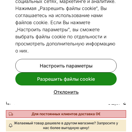
социальных сетях, маркетинге и аналитике.
Нажимая „Разрешить файлы cookie“, Вы
соглашаетесь на использование нами
файлов cookie. Если Вы нажмете
„Настроить параметры“, вы сможете
Перейти к слайду 1
Перейти к слайду 2
Перейти к слайду 3
Перейти к слайду 4
Перейти к слайду 5
Перейти к слайду 6
Перейти к слайду 7
Перейти к слайду 8
Перейти к слайду
Перейти к сла
выбрать файлы cookie по отдельности и
Посмотреть похожие
просмотреть дополнительную информацию
о них.
Narma smartWeave® ковер Puise
Настроить параметры
white 70x140 см
Код 151276
Разрешить файлы cookie
Спроси срок доставки.
Отклонить
52
€
Цена
,07
Для постоянных клиентов доставка 0€
Желаемый товар дешевле в другом магазине? Запросите у
нас более выгодную цену!