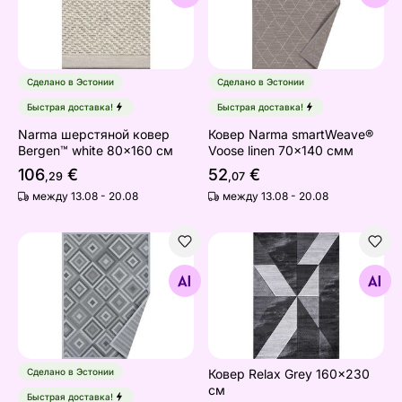
Сделано в Эстонии
Сделано в Эстонии
Быстрая доставка!
Быстрая доставка!
Narma шерстяной ковeр
Ковер Narma smartWeave®
Bergen™ white 80x160 см
Voose linen 70x140 смм
106
€
52
€
,29
,07
между 13.08 - 20.08
между 13.08 - 20.08
Narma smartWeave® ковер Tahula silver 70x140 см
Ковер Relax Grey 160x230 
Найдите похожие
Найдите похожие
Сделано в Эстонии
Ковер Relax Grey 160x230
см
Быстрая доставка!