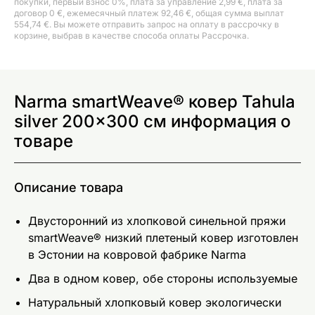
покупки, первый взнос 0%, плата за управление 2,99 €, плата за
договор 0 €, ежемесячный платеж 92,46 €, общая сумма выплат
554,74 €. Вы можете отправить запрос на оплату в рассрочку в
корзине, выбрав в качестве способа оплаты Рассрочка.
Narma smartWeave® ковер Tahula
silver 200x300 см информация о
товаре
Описание товара
Двусторонний из хлопковой синельной пряжи
smartWeave® низкий плетеный ковер изготовлен
в Эстонии на ковровой фабрике Narma
Два в одном ковер, обе стороны используемые
Натуральный хлопковый ковер экологически