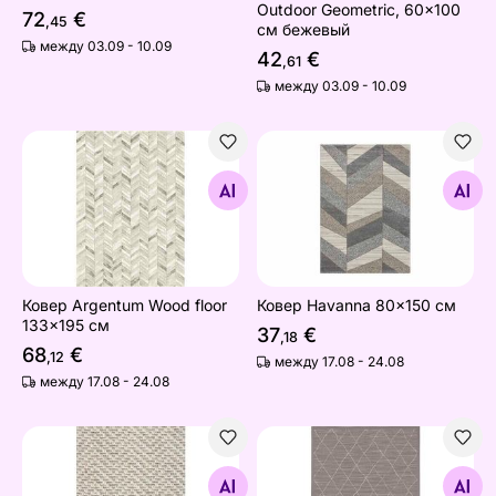
Outdoor Geometric, 60x100
72
€
,45
см бежевый
между 03.09 - 10.09
42
€
,61
между 03.09 - 10.09
Ковер Argentum Wood floor 133x195 см
Ковер Havanna 80x150 см
Найдите похожие
Найдите похожие
Ковер Argentum Wood floor
Ковер Havanna 80x150 см
133x195 см
37
€
,18
68
€
,12
между 17.08 - 24.08
между 17.08 - 24.08
Narma шерстяной ковeр Bergen™ white 80x160 см
Ковер Narma smartWeave® 
Найдите похожие
Найдите похожие