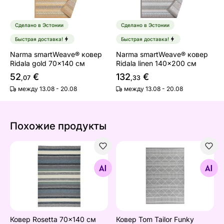
Сделано в Эстонии
Сделано в Эстонии
Быстрая доставка!
Быстрая доставка!
Narma smartWeave® ковер
Narma smartWeave® ковер
Ridala gold 70x140 см
Ridala linen 140x200 см
52
€
132
€
,07
,33
между 13.08 - 20.08
между 13.08 - 20.08
Похожие продукты
Ковер Rosetta 70x140 см
Ковер Tom Tailor Funky Ou
Найдите похожие
Найдите похожие
Ковер Rosetta 70x140 см
Ковер Tom Tailor Funky