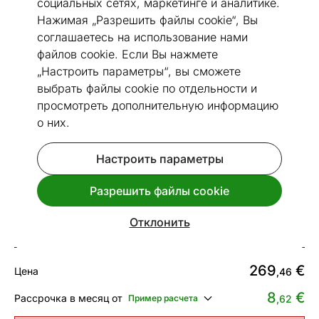
социальных сетях, маркетинге и аналитике.
Нажимая „Разрешить файлы cookie“, Вы
соглашаетесь на использование нами
файлов cookie. Если Вы нажмете
„Настроить параметры“, вы сможете
Перейти к слайду 1
Перейти к слайду 2
Перейти к слайду 3
Перейти к слайду 4
Перейти к слайду 5
Перейти к слайду 6
Перейти к слайду 7
Перейти к слайду 8
Перейти к слайду
Перейти к сла
выбрать файлы cookie по отдельности и
Посмотреть похожие
просмотреть дополнительную информацию
о них.
Сделано в Эстонии
Быстрая доставка!
Настроить параметры
Narma smartWeave® ковер Tahula
silver 200x300 см
Разрешить файлы cookie
Код 150781
Отклонить
Срок доставки между 13.08 - 20.08
269
€
Цена
,46
8
€
Рассрочка в месяц от
Пример расчета
,62