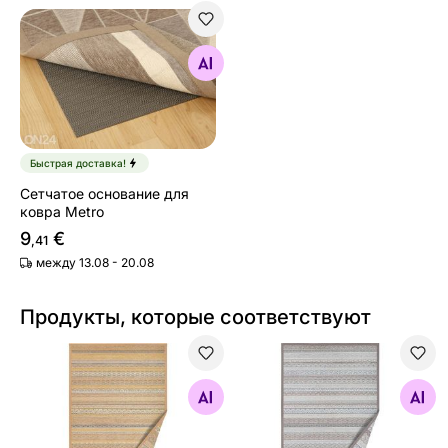
Сетчатое основание для ковра Metro
Найдите похожие
Быстрая доставка!
Сетчатое основание для
ковра Metro
9
€
,41
между 13.08 - 20.08
Продукты, которые соответствуют
Narma smartWeave® ковер Ridala gold 70x140 см
Narma smartWeave® ковер R
Найдите похожие
Найдите похожие