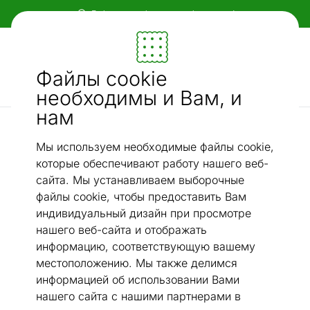
Гибкие и удобные способы оплаты!
Мебель и убранство - ON24
Файлы cookie
Ищи...
AI-поиск
необходимы и Вам, и
нам
Хлопковые ковры narma
Narma smartWeave® ковер Tsirgu white 200x300 см
/
Мы используем необходимые файлы cookie,
которые обеспечивают работу нашего веб-
сайта. Мы устанавливаем выборочные
файлы cookie, чтобы предоставить Вам
индивидуальный дизайн при просмотре
нашего веб-сайта и отображать
информацию, соответствующую вашему
местоположению. Мы также делимся
информацией об использовании Вами
нашего сайта с нашими партнерами в