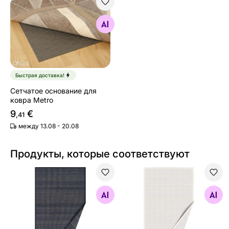
Сетчатое основание для ковра Metro
Найдите похожие
Быстрая доставка!
Сетчатое основание для
ковра Metro
9
€
,41
между 13.08 - 20.08
Продукты, которые соответствуют
Narma smartWeave® ковер Tsirgu carbon 100x160 см
Narma smartWeave® ковер T
Найдите похожие
Найдите похожие