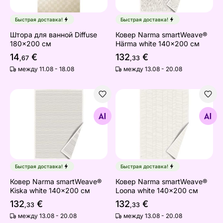
Быстрая доставка!
Быстрая доставка!
Штора для ванной Diffuse
Ковер Narma smartWeave®
180x200 см
Härma white 140x200 см
14
€
132
€
,67
,33
между 11.08 - 18.08
между 13.08 - 20.08
Ковер Narma smartWeave® Kiska white 140x200 см
Ковер Narma smartWeave® 
Найдите похожие
Найдите похожие
Быстрая доставка!
Быстрая доставка!
Ковер Narma smartWeave®
Ковер Narma smartWeave®
Kiska white 140x200 см
Loona white 140x200 см
132
€
132
€
,33
,33
между 13.08 - 20.08
между 13.08 - 20.08