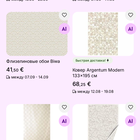
Флизелиновые обои Biwa
Ковер Argentum Modern 13
Найдите похожие
Найдите похожие
Флизелиновые обои Biwa
Быстрая доставка!
41
€
Ковер Argentum Modern
,50
133x195 см
между 07.09 - 14.09
68
€
,25
между 12.08 - 19.08
Штора для ванной Diffuse 180x200 см
Ковер Narma smartWeave® 
Найдите похожие
Найдите похожие