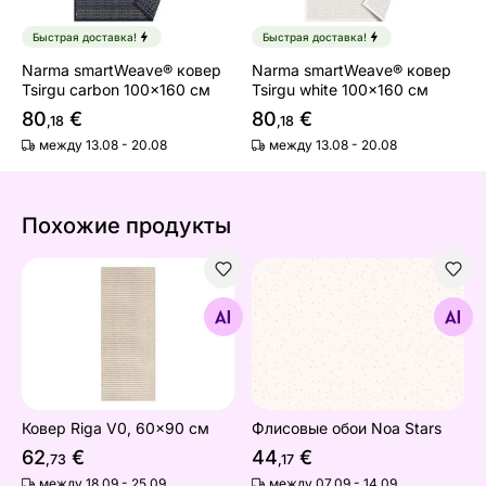
Быстрая доставка!
Быстрая доставка!
Narma smartWeave® ковер
Narma smartWeave® ковер
Tsirgu carbon 100x160 см
Tsirgu white 100x160 см
80
€
80
€
,18
,18
между 13.08 - 20.08
между 13.08 - 20.08
Похожие продукты
Ковер Riga V0, 60x90 см
Флисовые обои Noa Stars
Найдите похожие
Найдите похожие
Ковер Riga V0, 60x90 см
Флисовые обои Noa Stars
62
€
44
€
,73
,17
между 18.09 - 25.09
между 07.09 - 14.09