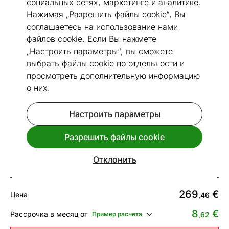
социальных сетях, маркетинге и аналитике.
Нажимая „Разрешить файлы cookie“, Вы
соглашаетесь на использование нами
файлов cookie. Если Вы нажмете
„Настроить параметры“, вы сможете
Перейти к слайду 1
Перейти к слайду 2
Перейти к слайду 3
Перейти к слайду 4
Перейти к слайду 5
Перейти к слайду 6
Перейти к слайду 7
Перейти к слайду 8
Перейти к слайду 
Перейти к слайд
Перейти к сл
выбрать файлы cookie по отдельности и
Посмотреть похожие
просмотреть дополнительную информацию
о них.
Быстрая доставка!
Настроить параметры
Narma smartWeave® ковер Tsirgu
white 200x300 см
Разрешить файлы cookie
Код 150698
Отклонить
Срок доставки между 13.08 - 20.08
269
€
Цена
,46
8
€
Рассрочка в месяц от
Пример расчета
,62