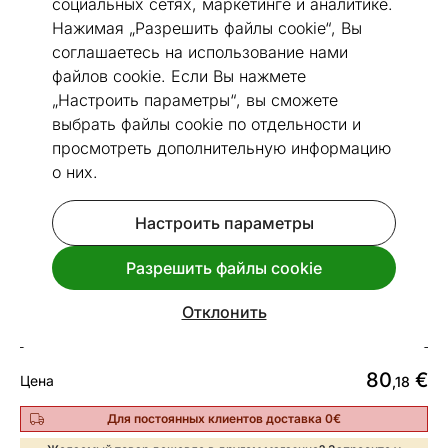
социальных сетях, маркетинге и аналитике.
Нажимая „Разрешить файлы cookie“, Вы
соглашаетесь на использование нами
файлов cookie. Если Вы нажмете
„Настроить параметры“, вы сможете
Перейти к слайду 1
Перейти к слайду 2
Перейти к слайду 3
Перейти к слайду 4
Перейти к слайду 5
Перейти к слайду 6
Перейти к слайду 7
Перейти к слайду 8
Перейти к слайду
Перейти к сла
выбрать файлы cookie по отдельности и
Посмотреть похожие
просмотреть дополнительную информацию
о них.
Сделано в Эстонии
Быстрая доставка!
Настроить параметры
Narma smartWeave® ковер Tsirgu
white 100x160 см
Разрешить файлы cookie
Код 150687
Отклонить
Срок доставки между 13.08 - 20.08
80
€
Цена
,18
Для постоянных клиентов доставка 0€