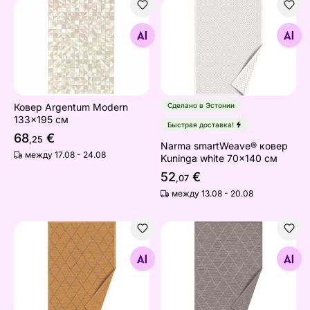
Ковер Argentum Modern 133x195 см
Narma smartWeave® ковер 
Найдите похожие
Найдите похожие
Ковер Argentum Modern
Сделано в Эстонии
133x195 см
Быстрая доставка!
68
€
,25
Narma smartWeave® ковер
между 17.08 - 24.08
Kuninga white 70x140 см
52
€
,07
между 13.08 - 20.08
Narma smartWeave® ковер Voose gold 70x140 см
Ковер Narma smartWeave® 
Найдите похожие
Найдите похожие