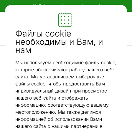
Гибкие и удобные способы оплаты!
Мебель и убранство - ON24
Файлы cookie
Ищи...
AI-поиск
необходимы и Вам, и
нам
Хлопковые ковры narma
Narma smartWeave® ковер Tsirgu white 100x160 см
/
Мы используем необходимые файлы cookie,
которые обеспечивают работу нашего веб-
сайта. Мы устанавливаем выборочные
файлы cookie, чтобы предоставить Вам
индивидуальный дизайн при просмотре
нашего веб-сайта и отображать
информацию, соответствующую вашему
местоположению. Мы также делимся
информацией об использовании Вами
нашего сайта с нашими партнерами в