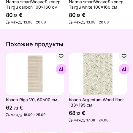
Narma smartWeave® ковер
Narma smartWeave® ковер
Tsirgu carbon 100x160 см
Tsirgu white 100x160 см
80
€
80
€
,18
,18
между 13.08 - 20.08
между 13.08 - 20.08
Похожие продукты
Ковер Riga V0, 60x90 см
Ковер Argentum Wood floo
Найдите похожие
Найдите похожие
Ковер Riga V0, 60x90 см
Ковер Argentum Wood floor
133x195 см
62
€
,73
68
€
,12
между 18.09 - 25.09
между 17.08 - 24.08