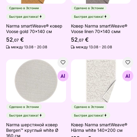
Сделано в Эстонии
Сделано в Эстонии
Быстрая доставка!
Быстрая доставка!
Narma smartWeave® ковер
Ковер Narma smartWeave®
Voose gold 70x140 см
Voose linen 70x140 смм
52
€
52
€
,07
,07
между 13.08 - 20.08
между 13.08 - 20.08
Narma шерстяной ковeр Bergen™ круглый white Ø 160
Ковер Narma smartWeave® 
Найдите похожие
Найдите похожие
Сделано в Эстонии
Сделано в Эстонии
Быстрая доставка!
Быстрая доставка!
Narma шерстяной ковeр
Ковер Narma smartWeave®
Bergen™ круглый white Ø
Härma white 140x200 см
160 см