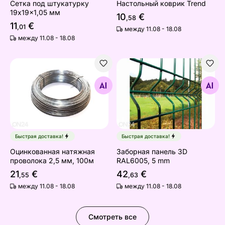
Сетка под штукатурку
Настольный коврик Trend
19x19x1,05 мм
10
€
,58
11
€
,01
между 11.08 - 18.08
между 11.08 - 18.08
Оцинкованная натяжная проволока 2,5 мм, 100м
Заборная панель 3D RAL6
Найдите похожие
Найдите похожие
Быстрая доставка!
Быстрая доставка!
Оцинкованная натяжная
Заборная панель 3D
проволока 2,5 мм, 100м
RAL6005, 5 mm
21
€
42
€
,55
,63
между 11.08 - 18.08
между 11.08 - 18.08
Смотреть все