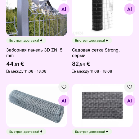
Заборная панель 3D ZN, 5 mm
Садовая сетка Strong, сер
Найдите похожие
Найдите похожие
Быстрая доставка!
Быстрая доставка!
Заборная панель 3D ZN, 5
Садовая сетка Strong,
mm
серый
44
€
82
€
,81
,94
между 11.08 - 18.08
между 11.08 - 18.08
Сетка под штукатурку 19x19x1,05 мм
Настольный коврик Trend
Найдите похожие
Найдите похожие
Быстрая доставка!
Быстрая доставка!