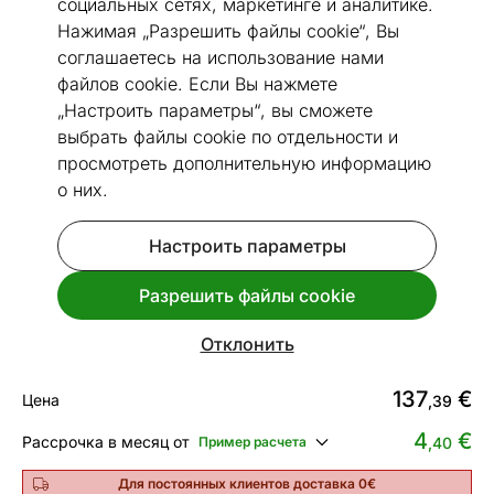
социальных сетях, маркетинге и аналитике.
Нажимая „Разрешить файлы cookie“, Вы
соглашаетесь на использование нами
файлов cookie. Если Вы нажмете
Перейти к слайду 1
Перейти к слайду 2
„Настроить параметры“, вы сможете
выбрать файлы cookie по отдельности и
Посмотреть похожие
просмотреть дополнительную информацию
о них.
Быстрая доставка!
Сетка под штукатурку
Настроить параметры
19x19x1,45 мм
Разрешить файлы cookie
Код 124901
Срок доставки между 11.08 - 18.08
Отклонить
137
€
Цена
,39
4
€
Рассрочка в месяц от
Пример расчета
,40
Для постоянных клиентов доставка 0€