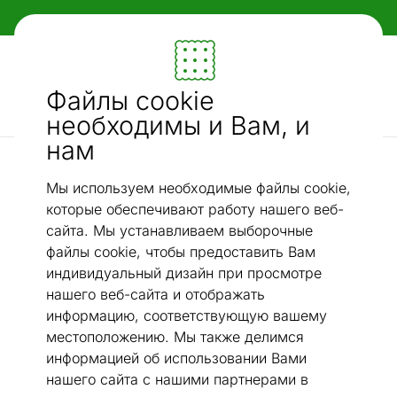
Гибкие и удобные способы оплаты!
Мебель и убранство - ON24
Файлы cookie
Ищи...
AI-поиск
необходимы и Вам, и
нам
садовые сетки
Сетка под штукатурку 19x19x1,45 мм
/
Мы используем необходимые файлы cookie,
которые обеспечивают работу нашего веб-
сайта. Мы устанавливаем выборочные
файлы cookie, чтобы предоставить Вам
индивидуальный дизайн при просмотре
нашего веб-сайта и отображать
информацию, соответствующую вашему
местоположению. Мы также делимся
информацией об использовании Вами
нашего сайта с нашими партнерами в