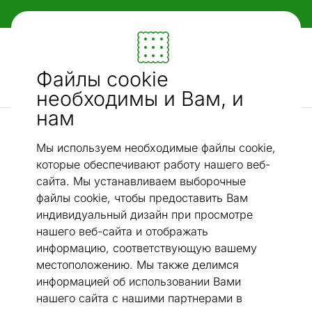
Гибкие и удобные способы оплаты!
Мебель и убранство - ON24
Файлы cookie
Ищи...
AI-поиск
необходимы и Вам, и
нам
Сейфы
Оружейный шкаф ABD2KT
/
Мы используем необходимые файлы cookie,
которые обеспечивают работу нашего веб-
сайта. Мы устанавливаем выборочные
файлы cookie, чтобы предоставить Вам
индивидуальный дизайн при просмотре
нашего веб-сайта и отображать
информацию, соответствующую вашему
местоположению. Мы также делимся
информацией об использовании Вами
нашего сайта с нашими партнерами в