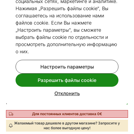
социальных сетях, маркетинге и аналитике.
Нажимая „Разрешить файлы cookie“, Вы
соглашаетесь на использование нами
файлов cookie. Если Вы нажмете
Размеры
Посмотреть похожие
„Настроить параметры“, вы сможете
выбрать файлы cookie по отдельности и
просмотреть дополнительную информацию
Быстрая доставка!
о них.
Оружейный шкаф ABD2KT
Код 119682
Настроить параметры
Срок доставки между 12.08 - 19.08
Разрешить файлы cookie
298
€
Цена
,05
Отклонить
9
€
Рассрочка в месяц от
Пример расчета
,54
Для постоянных клиентов доставка 0€
Желаемый товар дешевле в другом магазине? Запросите у
нас более выгодную цену!