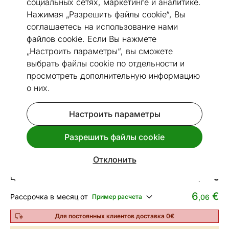
социальных сетях, маркетинге и аналитике.
Нажимая „Разрешить файлы cookie“, Вы
соглашаетесь на использование нами
файлов cookie. Если Вы нажмете
„Настроить параметры“, вы сможете
Размеры
Посмотреть похожие
выбрать файлы cookie по отдельности и
просмотреть дополнительную информацию
о них.
Быстрая доставка!
Стулья из массива дуба Irma,
Настроить параметры
2 шт
Код 119677
Разрешить файлы cookie
Срок доставки между 12.08 - 19.08
Отклонить
189
€
Цена
,46
6
€
Рассрочка в месяц от
Пример расчета
,06
Для постоянных клиентов доставка 0€