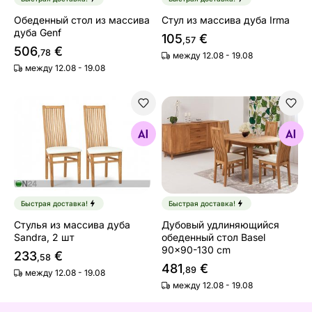
Обеденный стол из массива
Стул из массива дуба Irma
дуба Genf
105
€
,57
506
€
,78
между 12.08 - 19.08
между 12.08 - 19.08
Стулья из массива дуба Sandra, 2 шт
Дубовый удлиняющийся обе
Найдите похожие
Найдите похожие
Быстрая доставка!
Быстрая доставка!
Стулья из массива дуба
Дубовый удлиняющийся
Sandra, 2 шт
обеденный стол Basel
90x90-130 cm
233
€
,58
481
€
,89
между 12.08 - 19.08
между 12.08 - 19.08