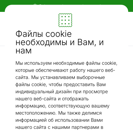
Гибкие и удобные способы оплаты!
Мебель и убранство - ON24
Файлы cookie
Ищи...
AI-поиск
необходимы и Вам, и
нам
Комплекты обеденных стульев
Стулья из массива дуба Irma, 2 шт
/
Мы используем необходимые файлы cookie,
которые обеспечивают работу нашего веб-
сайта. Мы устанавливаем выборочные
файлы cookie, чтобы предоставить Вам
индивидуальный дизайн при просмотре
нашего веб-сайта и отображать
информацию, соответствующую вашему
местоположению. Мы также делимся
информацией об использовании Вами
нашего сайта с нашими партнерами в