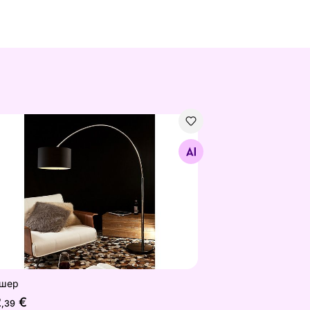
ршер
Найдите похожие
шер
2
€
,39