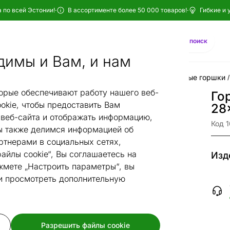
 по всей Эстонии!
·
В ассортименте более 50 000 товаров!
·
Гибкие и 
Найти
AI-поиск
димы и Вам, и нам
ементы интерьера
Цветы
Вазы и горшки
Цветочные горшки
/
/
/
/
орые обеспечивают работу нашего веб-
Го
okie, чтобы предоставить Вам
28
веб-сайта и отображать информацию,
Код 
 также делимся информацией об
ртнерами в социальных сетях,
айлы cookie“, Вы соглашаетесь на
Изд
жмете „Настроить параметры“, вы
 и просмотреть дополнительную
Разрешить файлы cookie