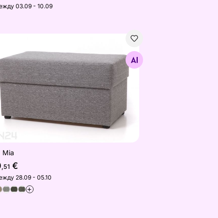
ежду 03.09 - 10.09
 Mia
Найдите похожие
 Mia
0
€
,51
ежду 28.09 - 05.10
+