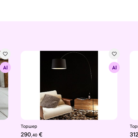
Торшер
То
Найдите похожие
Торшер
Тор
290
€
31
,40