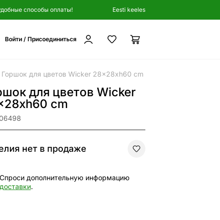
удобные способы оплаты!
Eesti keeles
Войти / Присоединиться
Горшок для цветов Wicker 28x28xh60 cm
ршок для цветов Wicker
x28xh60 cm
106498
елия нет в продаже
Спроси дополнительную информацию
доставки
.