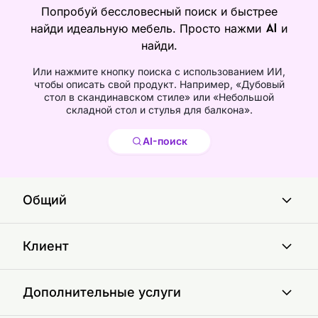
Попробуй бессловесный поиск и быстрее
найди идеальную мебель. Просто нажми
и
найди.
Или нажмите кнопку поиска с использованием ИИ,
чтобы описать свой продукт. Например, «Дубовый
стол в скандинавском стиле» или «Небольшой
складной стол и стулья для балкона».
Найти
AI-поиск
Общий
Клиент
Дополнительные услуги