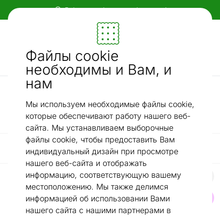
Гибкие и удобные способы оплаты!
Мебель и убранство - ON24
Файлы cookie
Ищи...
AI-поиск
необходимы и Вам, и
нам
/
Для массажа
Mассажные столы
Мы используем необходимые файлы cookie,
Mассажные столы
которые обеспечивают работу нашего веб-
сайта. Мы устанавливаем выборочные
файлы cookie, чтобы предоставить Вам
Фильтр / Сортировка
индивидуальный дизайн при просмотре
нашего веб-сайта и отображать
информацию, соответствующую вашему
Переносной массажный стол с двумя секциями, сини
местоположению. Мы также делимся
информацией об использовании Вами
Найдите похожие
нашего сайта с нашими партнерами в