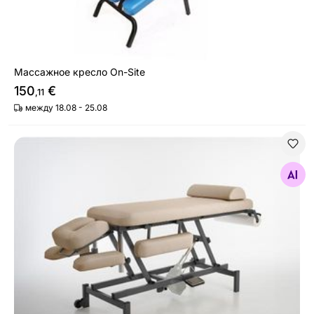
Массажное кресло On-Site
150
€
,11
между 18.08 - 25.08
Электрический массажный стол Prime
Найдите похожие