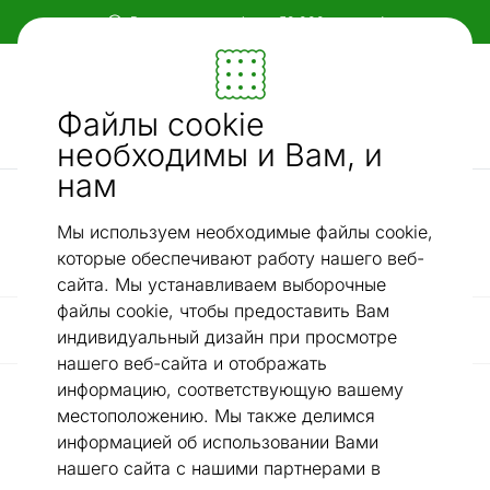
В ассортименте более 50 000 товаров!
Мебель и убранство - ON24
Файлы cookie
Ищи...
AI-поиск
необходимы и Вам, и
нам
/
Шкафы, комоды и стеллажи
Стеллажи
Мы используем необходимые файлы cookie,
Стеллажи
которые обеспечивают работу нашего веб-
сайта. Мы устанавливаем выборочные
файлы cookie, чтобы предоставить Вам
Фильтр / Сортировка
индивидуальный дизайн при просмотре
нашего веб-сайта и отображать
информацию, соответствующую вашему
местоположению. Мы также делимся
информацией об использовании Вами
нашего сайта с нашими партнерами в