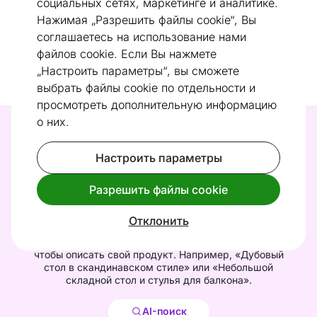
социальных сетях, маркетинге и аналитике.
Нажимая „Разрешить файлы cookie“, Вы
соглашаетесь на использование нами
Товары не найдены
файлов cookie. Если Вы нажмете
„Настроить параметры“, вы сможете
выбрать файлы cookie по отдельности и
просмотреть дополнительную информацию
о них.
Найди свою мебель с помощью
нашего AI-поиска
Настроить параметры
Попробуй бессловесный поиск и быстрее
Разрешить файлы cookie
найди идеальную мебель. Просто нажми
и
найди.
Отклонить
Или нажмите кнопку поиска с использованием ИИ,
чтобы описать свой продукт. Например, «Дубовый
стол в скандинавском стиле» или «Небольшой
складной стол и стулья для балкона».
Найти
AI-поиск