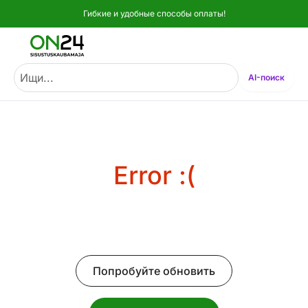
Гибкие и удобные способы оплаты!
Мебель и убранство - ON24
Ищи...
AI-поиск
Error :(
Попробуйте обновить