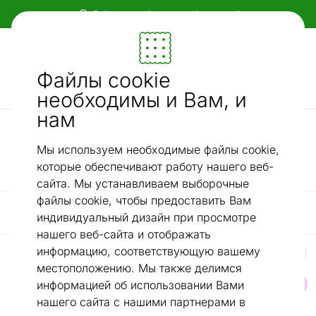
Бесплатная доставка по всей Эстонии!
Мебель и убранство - ON24
Файлы cookie
Ищи...
AI-поиск
необходимы и Вам, и
нам
/
Плиты и печи
Микроволновые печи
Мы используем необходимые файлы cookie,
Микроволновые печи
которые обеспечивают работу нашего веб-
сайта. Мы устанавливаем выборочные
файлы cookie, чтобы предоставить Вам
Фильтр / Сортировка
индивидуальный дизайн при просмотре
нашего веб-сайта и отображать
информацию, соответствующую вашему
Микроволновая печь Midea MMO-MMP01MZ(WH)
местоположению. Мы также делимся
информацией об использовании Вами
Найдите похожие
нашего сайта с нашими партнерами в