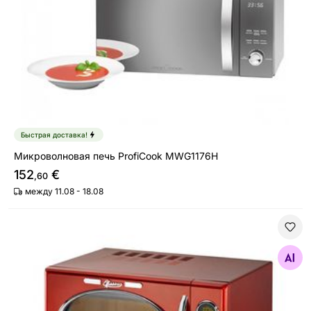
Быстрая доставка!
Микроволновая печь ProfiCook MWG1176H
152
€
,60
между 11.08 - 18.08
Микроволновая печь Melissa 16330129, красный мета
Найдите похожие