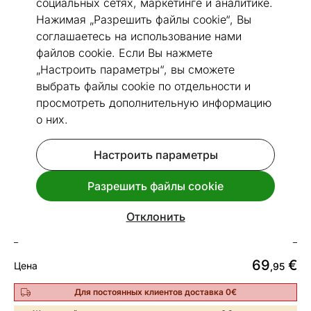
социальных сетях, маркетинге и аналитике.
Нажимая „Разрешить файлы cookie“, Вы
соглашаетесь на использование нами
файлов cookie. Если Вы нажмете
„Настроить параметры“, вы сможете
Перейти к слайду 1
Перейти к слайду 2
Перейти к слайду 3
Перейти к слайду 4
Перейти к слайду 5
Перейти к слайду 6
выбрать файлы cookie по отдельности и
Размеры
Посмотреть похожие
просмотреть дополнительную информацию
о них.
Быстрая доставка!
Настроить параметры
Микроволновая печь Sencor
SMW0717WH, белый
Разрешить файлы cookie
Код 486133
Отклонить
Срок доставки между 13.08 - 20.08
69
€
Цена
,95
Для постоянных клиентов доставка 0€