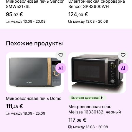
Микроволновая печь Sencor
Электрическая скороварка
SMW5217SL
Sencor SPR3600WH
95
€
124
€
,97
,00
между 13.08 - 20.08
между 13.08 - 20.08
Похожие продукты
Микроволновая печь Domo
Микроволновая печь Melis
Найдите похожие
Найдите похожие
Микроволновая печь Domo
Быстрая доставка!
111
€
Микроволновая печь
,48
Melissa 16330132, черный
между 18.09 - 25.09
117
€
,06
между 13.08 - 20.08