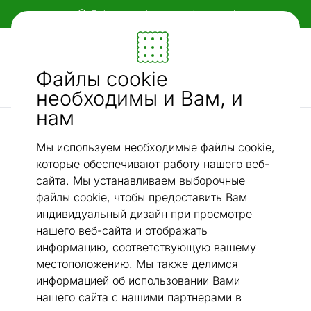
Гибкие и удобные способы оплаты!
Мебель и убранство - ON24
Файлы cookie
Ищи...
AI-поиск
необходимы и Вам, и
нам
Микроволновые печи
Микроволновая печь Sencor SMW0717WH, белый
/
Мы используем необходимые файлы cookie,
которые обеспечивают работу нашего веб-
сайта. Мы устанавливаем выборочные
файлы cookie, чтобы предоставить Вам
индивидуальный дизайн при просмотре
нашего веб-сайта и отображать
информацию, соответствующую вашему
местоположению. Мы также делимся
информацией об использовании Вами
нашего сайта с нашими партнерами в