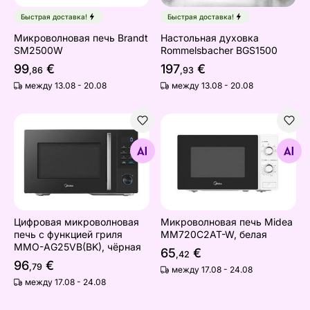
Быстрая доставка!
Быстрая доставка!
Микроволновая печь Brandt
Настольная духовка
SM2500W
Rommelsbacher BGS1500
99
€
197
€
,86
,93
между 13.08 - 20.08
между 13.08 - 20.08
Цифровая микроволновая печь с функцией гриля MM
Микроволновая печь Mide
Найдите похожие
Найдите похожие
Цифровая микроволновая
Микроволновая печь Midea
печь с функцией гриля
MM720C2AT-W, белая
MMO-AG25VB(BK), чёрная
65
€
,42
96
€
,79
между 17.08 - 24.08
между 17.08 - 24.08