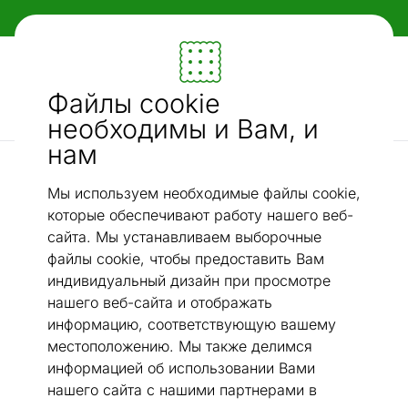
Гибкие и удобные способы оплаты!
Мебель и убранство - ON24
Файлы cookie
Ищи...
AI-поиск
необходимы и Вам, и
нам
Холодильники
Холодильник Frigelux CB255RNA черный
/
Мы используем необходимые файлы cookie,
которые обеспечивают работу нашего веб-
сайта. Мы устанавливаем выборочные
файлы cookie, чтобы предоставить Вам
индивидуальный дизайн при просмотре
нашего веб-сайта и отображать
информацию, соответствующую вашему
местоположению. Мы также делимся
информацией об использовании Вами
нашего сайта с нашими партнерами в