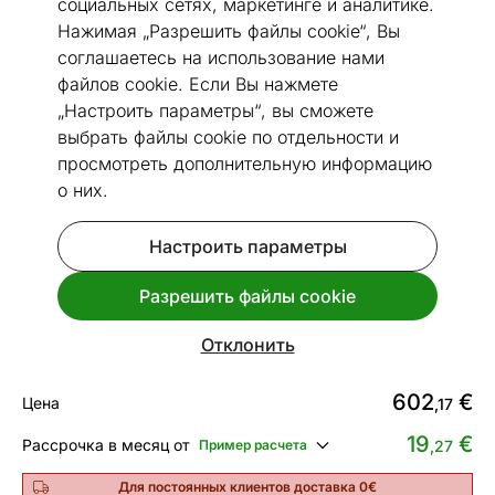
социальных сетях, маркетинге и аналитике.
Нажимая „Разрешить файлы cookie“, Вы
соглашаетесь на использование нами
файлов cookie. Если Вы нажмете
Перейти к слайду 1
Перейти к слайду 2
Перейти к слайду 3
„Настроить параметры“, вы сможете
выбрать файлы cookie по отдельности и
Размеры
Посмотреть похожие
просмотреть дополнительную информацию
о них.
Быстрая доставка!
Холодильник Frigelux CB255RNA
Настроить параметры
черный
Разрешить файлы cookie
Код 478830
Срок доставки между 11.08 - 18.08
Отклонить
602
€
Цена
,17
19
€
Рассрочка в месяц от
Пример расчета
,27
Для постоянных клиентов доставка 0€