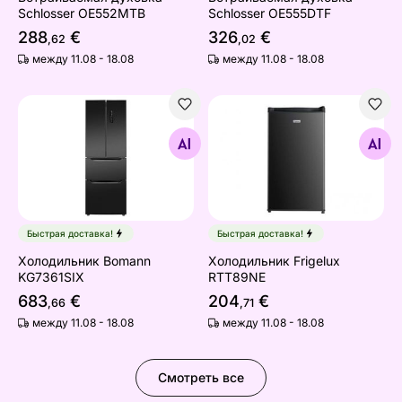
Schlosser OE552MTB
Schlosser OE555DTF
288
€
326
€
,62
,02
между 11.08 - 18.08
между 11.08 - 18.08
Холодильник Bomann KG7361SIX
Холодильник Frigelux RTT
Найдите похожие
Найдите похожие
Быстрая доставка!
Быстрая доставка!
Холодильник Bomann
Холодильник Frigelux
KG7361SIX
RTT89NE
683
€
204
€
,66
,71
между 11.08 - 18.08
между 11.08 - 18.08
Смотреть все