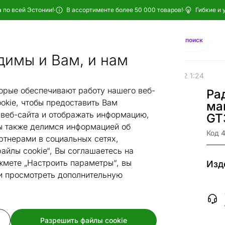
 по всей Эстонии!
·
В ассортименте более 50 000 товаров!
·
Гибкие и 
Найти
AI-поиск
димы и Вам, и нам
Радиоуправляемая машинка Maserati GT3 2012 1:24
орые обеспечивают работу нашего веб-
Ра
okie, чтобы предоставить Вам
ма
веб-сайта и отображать информацию,
GT
 также делимся информацией об
Код 
ртнерами в социальных сетях,
айлы cookie“, Вы соглашаетесь на
жмете „Настроить параметры“, вы
Изд
 и просмотреть дополнительную
Разрешить файлы cookie