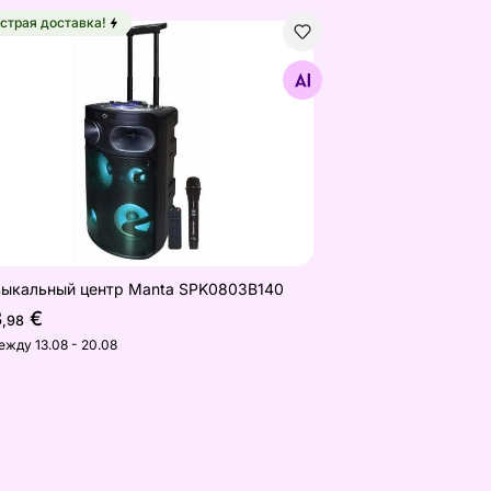
страя доставка!
ыкальный центр Manta SPK0803B140
Найдите похожие
ыкальный центр Manta SPK0803B140
8
€
,98
ежду 13.08 - 20.08
ным управлением RGB