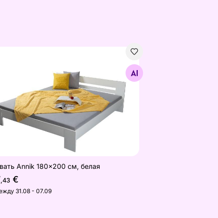
вать Annik 180x200 см, белая
Найдите похожие
вать Annik 180x200 см, белая
7
€
,43
ежду 31.08 - 07.09