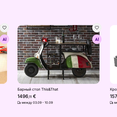
иль 145x190 см
Барный стол This&That
Кро
Найдите похожие
Барный стол This&That
Кро
1496
€
15
,11
между 03.09 - 10.09
м