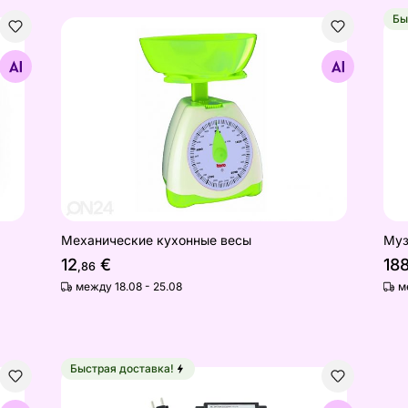
Бы
Механические кухонные весы
Муз
Найдите похожие
Механические кухонные весы
Муз
12
€
18
,86
между 18.08 - 25.08
м
Быстрая доставка!
Светодиодная лента длиной 2 м с дистанцион