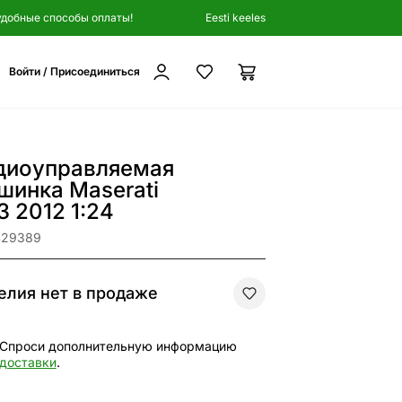
удобные способы оплаты!
Eesti keeles
Войти / Присоединиться
диоуправляемая
шинка Maserati
3 2012 1:24
429389
елия нет в продаже
Спроси дополнительную информацию
доставки
.