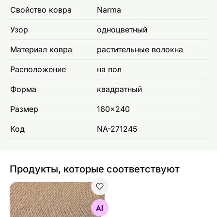
Свойство ковра
Narma
Узор
одноцветный
Материал ковра
растительные волокна
Расположение
на пол
Форма
квадратный
Размер
160x240
Код
NA-271245
Продукты, которые соответствуют
Narma ковер из сизаля Dragon™
Найдите похожие