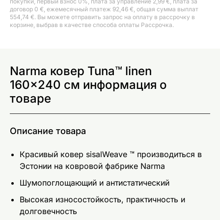
покупки, первый взнос 0%, плата за управление 2,99 €, плата за
договор 0 €, ежемесячный платеж 92,46 €, общая сумма выплат
554,74 €. Вы можете отправить запрос на оплату в рассрочку в
корзине, выбрав в качестве способа оплаты Рассрочка.
Narma ковер Tuna™ linen
160x240 см информация о
товаре
Описание товара
Красивый ковер sisalWeave ™ производиться в
Эстонии на ковровой фабрике Narma
Шумопоглощающий и антистатический
Высокая износостойкость, практичность и
долговечность