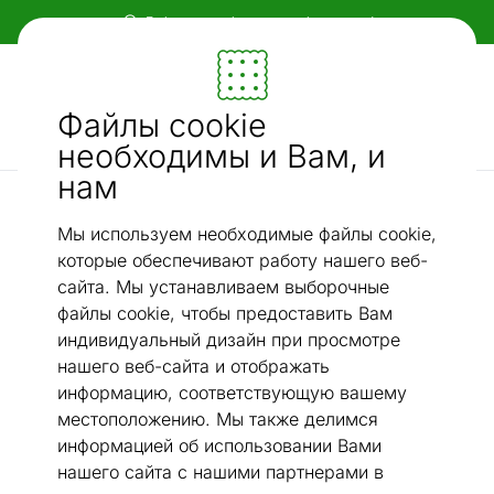
Гибкие и удобные способы оплаты!
Мебель и убранство - ON24
Файлы cookie
Ищи...
AI-поиск
необходимы и Вам, и
нам
Ковры narma из растительных волокон
Narma ковер Tuna™ linen 160x240 см
/
Мы используем необходимые файлы cookie,
которые обеспечивают работу нашего веб-
сайта. Мы устанавливаем выборочные
файлы cookie, чтобы предоставить Вам
индивидуальный дизайн при просмотре
нашего веб-сайта и отображать
информацию, соответствующую вашему
местоположению. Мы также делимся
информацией об использовании Вами
нашего сайта с нашими партнерами в