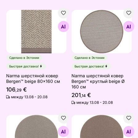
Narma шерстяной ковeр Bergen™ beige 80x160 см
Narma шерстяной ковeр Be
Найдите похожие
Найдите похожие
Сделано в Эстонии
Сделано в Эстонии
Быстрая доставка!
Быстрая доставка!
Narma шерстяной ковeр
Narma шерстяной ковeр
Bergen™ beige 80x160 см
Bergen™ круглый beige Ø
160 см
106
€
,29
201
€
,14
между 13.08 - 20.08
между 13.08 - 20.08
Narma ковер с низким плетением Brooklyn™ linen кру
Narma ковер с низким плет
Найдите похожие
Найдите похожие