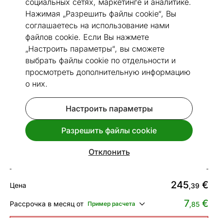
социальных сетях, маркетинге и аналитике.
Нажимая „Разрешить файлы cookie“, Вы
соглашаетесь на использование нами
файлов cookie. Если Вы нажмете
„Настроить параметры“, вы сможете
Перейти к слайду 1
Перейти к слайду 2
Перейти к слайду 3
Перейти к слайду 4
Перейти к слайду 5
Перейти к слайду 6
Перейти к слайду 7
выбрать файлы cookie по отдельности и
Посмотреть похожие
просмотреть дополнительную информацию
о них.
Сделано в Эстонии
Быстрая доставка!
Настроить параметры
Narma ковер Tuna™ linen
160x240 см
Разрешить файлы cookie
Код 271245
Отклонить
Срок доставки между 13.08 - 20.08
245
€
Цена
,39
7
€
Рассрочка в месяц от
Пример расчета
,85