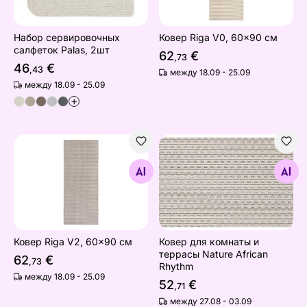
Набор сервировочных
Ковер Riga V0, 60x90 см
салфеток Palas, 2шт
62
€
,73
46
€
,43
между 18.09 - 25.09
между 18.09 - 25.09
+
Ковер Riga V2, 60x90 см
Ковер для комнаты и терра
Найдите похожие
Найдите похожие
Ковер Riga V2, 60x90 см
Ковер для комнаты и
террасы Nature African
62
€
,73
Rhythm
между 18.09 - 25.09
52
€
,71
между 27.08 - 03.09