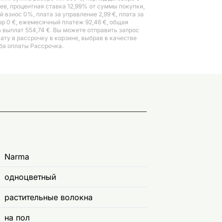
ев, процентная ставка 12,99% от суммы покупки,
 взнос 0%, плата за управление 2,99 €, плата за
ор 0 €, ежемесячный платеж 92,46 €, общая
 выплат 554,74 €. Вы можете отправить запрос
лату в рассрочку в корзине, выбрав в качестве
ба оплаты Рассрочка.
Narma
одноцветный
растительные волокна
на пол