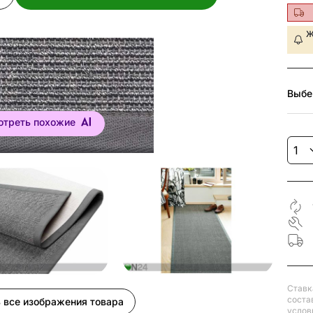
Ж
Выбе
отреть похожие
Ставк
соста
 все изображения товара
услов