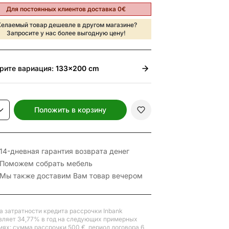
Для постоянных клиентов доставка 0€
елаемый товар дешевле в другом магазине?
Запросите у нас более выгодную цену!
рите
вариация:
133x200 cm
Положить в корзину
14-дневная гарантия возврата денег
Поможем собрать мебель
Мы также доставим Вам товар вечером
а затратности кредита рассрочки Inbank
вляет 34,77% в год на следующих примерных
иях: сумма рассрочки 500 €, период договора 6