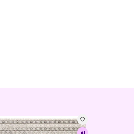
ер для комнаты и террасы Nature African Rhythm
Найдите похожие