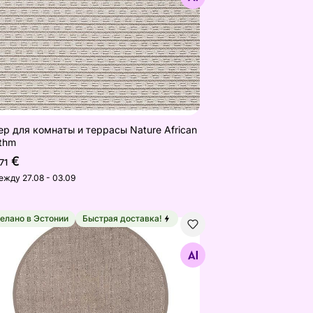
ер для комнаты и террасы Nature African
thm
€
71
ежду 27.08 - 03.09
елано в Эстонии
Быстрая доставка!
 см
ma ковер Dragon™ linen круглый Ø 160 см
Найдите похожие