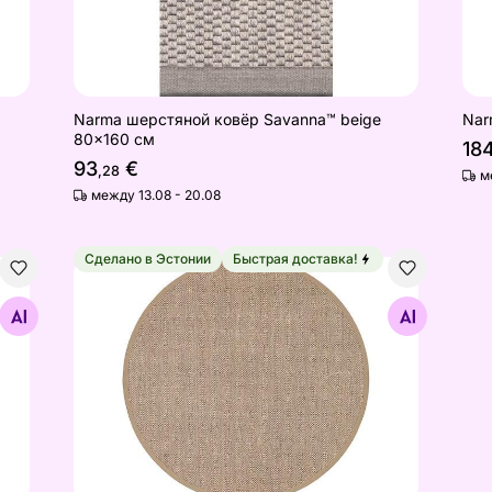
Narma шерстяной ковёр Savanna™ beige
Nar
80x160 см
18
93
€
,28
м
между 13.08 - 20.08
Сделано в Эстонии
Быстрая доставка!
60 см
Narma ковер Dragon™ beige круглый Ø 160 см
Найдите похожие