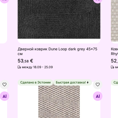
Дверной коврик Dune Loop dark grey 45x75
Ков
см
Rhy
53
€
52
,58
,
между 18.09 - 25.09
м
Сделано в Эстонии
Быстрая доставка!
Сд
см
Narma шерстяной ковёр Savanna™ beige 80x160
Nar
Найдите похожие