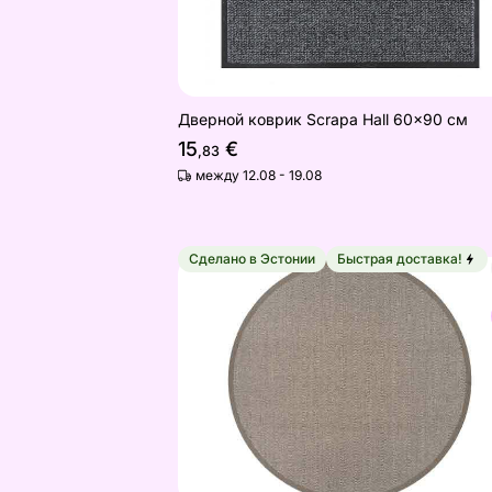
Дверной коврик Scrapa Hall 60x90 см
15
€
,83
между 12.08 - 19.08
Сделано в Эстонии
Быстрая доставка!
Narma ковер una™ linen круглый Ø 1
Найдите похожие