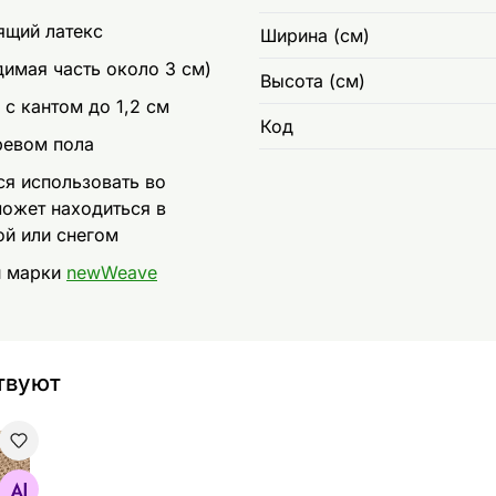
ящий латекс
Ширина (см)
димая часть около 3 см)
Высота (см)
 с кантом до 1,2 см
Код
ревом пола
я использовать во
ожет находиться в
ой или снегом
и марки
newWeave
твуют