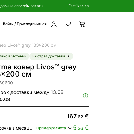
удобные способы оплаты!
Eesti keeles
Войти / Присоединиться
ер Livos™ grey 133x200 см
ано в Эстонии
Быстрая доставка!
rma ковер Livos™ grey
3x200 см
169600
рок доставки между 13.08 -
0.08
167
€
,62
5
€
Рассрочка в месяц от
Пример расчета
,36