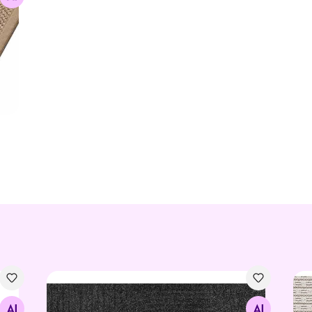
Дверной коврик Dune Loop dark grey 45x75 см
Ков
Найдите похожие