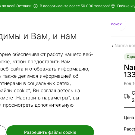
 по всей Эстонии!
·
В ассортименте более 50 000 товаров!
·
Гибкие и 
Найти
AI-поиск
димы и Вам, и нам
Ковры narma
Ковры narma из растительных волокон
Narma ков
/
/
орые обеспечивают работу нашего веб-
Сдел
okie, чтобы предоставить Вам
Na
веб-сайта и отображать информацию,
13
 также делимся информацией об
ртнерами в социальных сетях,
Код 
айлы cookie“, Вы соглашаетесь на
С
жмете „Настроить параметры“, вы
2
 и просмотреть дополнительную
Цена
Разрешить файлы cookie