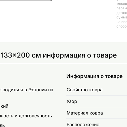
месяц
первый
догов
сумма
на оп
спосо
y 133x200 см информация о товаре
Информация о товаре
зводиться в Эстонии на
Свойство ковра
Узор
ский
Материал ковра
чность и долговечность
Расположение
ль