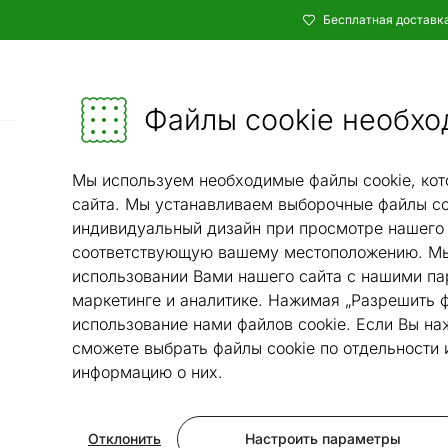
Бесплатная доставка
Каталог
Мебель и убранство - ON24
Файлы cookie необхо
Ковры и текстиль
Ковры
/
/
Мы используем необходимые файлы cookie, кот
сайта. Мы устанавливаем выборочные файлы co
индивидуальный дизайн при просмотре нашего 
соответствующую вашему местоположению. Мы
использовании Вами нашего сайта с нашими па
маркетинге и аналитике. Нажимая „Разрешить ф
использование нами файлов cookie. Если Вы на
сможете выбрать файлы cookie по отдельности
информацию о них.
Отклонить
Настроить параметры